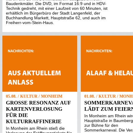
Baudenkmäler. Die DVD, im Format 16:9 und in HDV-
Technik gedreht, mit einer Laufzeit von 60 Minuten, ist
erhältlich im Bürgerbüro der Stadt Langenfeld, der
Buchhandlung Markett, Hauptstraße 62, und auch im
Freiherr-vom-Stein-Haus.
05.08. / KULTUR / MONHEIM
01.08. / KULTUR / MON
GROSSE RESONANZ AUF K
SOMMERKARNEV
ARTENVERLOSUNG F
LÄDT ZUM FEIERN
ÜR DIE K
In Monheim am Rhein wir
Hauptstraße in Baumberg
ULTURRAFFINERIE
zur Bühne für den
In Monheim am Rhein stieß die
Sommerkarneval. Die Ver