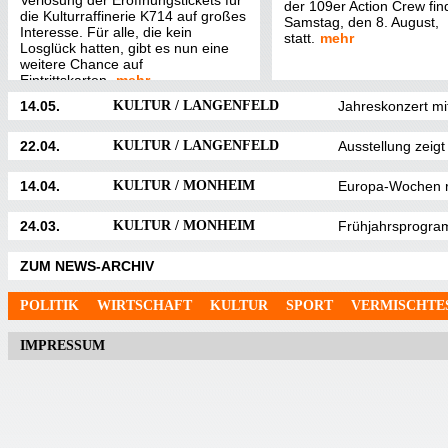
Verlosung der Eröffnungstickets für
der 109er Action Crew fi
die Kulturraffinerie K714 auf großes
Samstag, den 8. August,
Interesse. Für alle, die kein
statt.
mehr
Losglück hatten, gibt es nun eine
weitere Chance auf
Eintrittskarten.
mehr
14.05.
KULTUR / LANGENFELD
Jahreskonzert mi
22.04.
KULTUR / LANGENFELD
Ausstellung zeigt
14.04.
KULTUR / MONHEIM
Europa-Wochen r
24.03.
KULTUR / MONHEIM
Frühjahrsprogra
ZUM NEWS-ARCHIV
POLITIK
WIRTSCHAFT
KULTUR
SPORT
VERMISCHTE
IMPRESSUM