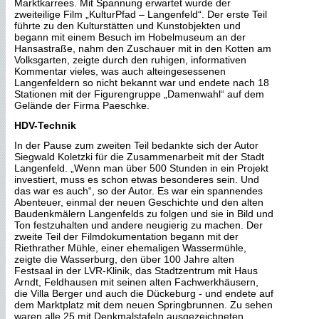
Marktkarrees. Mit Spannung erwartet wurde der
zweiteilige Film „KulturPfad – Langenfeld“. Der erste Teil
führte zu den Kulturstätten und Kunstobjekten und
begann mit einem Besuch im Hobelmuseum an der
Hansastraße, nahm den Zuschauer mit in den Kotten am
Volksgarten, zeigte durch den ruhigen, informativen
Kommentar vieles, was auch alteingesessenen
Langenfeldern so nicht bekannt war und endete nach 18
Stationen mit der Figurengruppe „Damenwahl“ auf dem
Gelände der Firma Paeschke.
HDV-Technik
In der Pause zum zweiten Teil bedankte sich der Autor
Siegwald Koletzki für die Zusammenarbeit mit der Stadt
Langenfeld. „Wenn man über 500 Stunden in ein Projekt
investiert, muss es schon etwas besonderes sein. Und
das war es auch“, so der Autor. Es war ein spannendes
Abenteuer, einmal der neuen Geschichte und den alten
Baudenkmälern Langenfelds zu folgen und sie in Bild und
Ton festzuhalten und andere neugierig zu machen. Der
zweite Teil der Filmdokumentation begann mit der
Riethrather Mühle, einer ehemaligen Wassermühle,
zeigte die Wasserburg, den über 100 Jahre alten
Festsaal in der LVR-Klinik, das Stadtzentrum mit Haus
Arndt, Feldhausen mit seinen alten Fachwerkhäusern,
die Villa Berger und auch die Dückeburg - und endete auf
dem Marktplatz mit dem neuen Springbrunnen. Zu sehen
waren alle 25 mit Denkmalstafeln ausgezeichneten