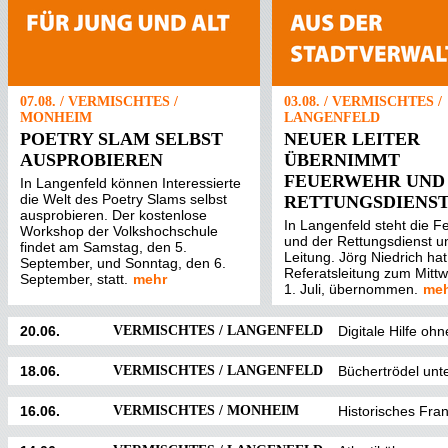
07.08. / VERMISCHTES /
03.08. / VERMISCHTES /
MONHEIM
LANGENFELD
POETRY SLAM SELBST
NEUER LEITER
AUSPROBIEREN
ÜBERNIMMT
FEUERWEHR UND
In Langenfeld können Interessierte
die Welt des Poetry Slams selbst
RETTUNGSDIENS
ausprobieren. Der kostenlose
In Langenfeld steht die 
Workshop der Volkshochschule
und der Rettungsdienst u
findet am Samstag, den 5.
Leitung. Jörg Niedrich hat
September, und Sonntag, den 6.
Referatsleitung zum Mitt
September, statt.
mehr
1. Juli, übernommen.
me
20.06.
VERMISCHTES / LANGENFELD
Digitale Hilfe o
18.06.
VERMISCHTES / LANGENFELD
Büchertrödel unte
16.06.
VERMISCHTES / MONHEIM
Historisches Fra