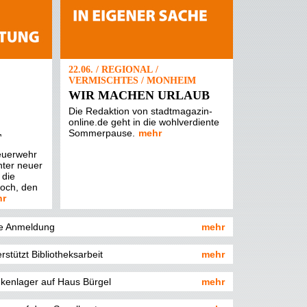
22.06. / REGIONAL /
VERMISCHTES / MONHEIM
WIR MACHEN URLAUB
Die Redaktion von stadtmagazin-
online.de geht in die wohlverdiente
Sommerpause.
mehr
T
Feuerwehr
nter neuer
 die
woch, den
hr
hne Anmeldung
mehr
rstützt Bibliotheksarbeit
mehr
nkenlager auf Haus Bürgel
mehr